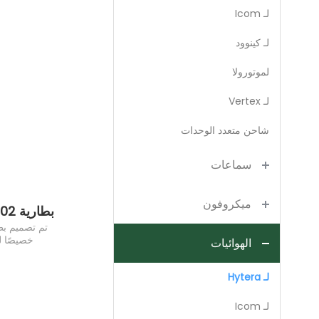
لـ Icom
لـ كينوود
لموتورولا
لـ Vertex
شاحن متعدد الوحدات
سماعات
ميكروفون
خصيصًا ل
الهوائيات
اللاسلكي تحت
لـ Hytera
لـ Icom