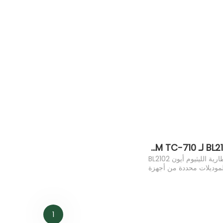
بطارية BL2102 لـ Hytera TC700 TC-780 TC-780M TC-710
تم تصميم بطارية الليثيوم أيون BL2102
موديلات محددة من أجهزة
 علامة Hytera. إنها
1