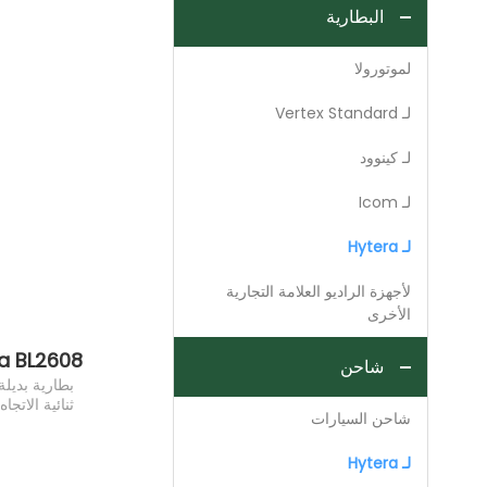
البطارية
لموتورولا
لـ Vertex Standard
لـ كينوود
لـ Icom
لـ Hytera
لأجهزة الراديو العلامة التجارية
الأخرى
شاحن
بطارية بديلة 
شاحن السيارات
لـ Hytera