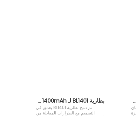
بطارية ليثيوم أيون BL1715 لراديو هايترا TC320
بطارية BL1401 لـ Hytera X1p X1e Z1p 1400mAh قدرة
هي "ضمان
تم دمج بطارية BL1401 بعمق في
زة
التصميم مع الطرازات المقابلة من
الاتصال اللاسلكي Hydera TC320.
أجهزة الراديو المحمولة (مثل X1E، X1P،
ت
Z