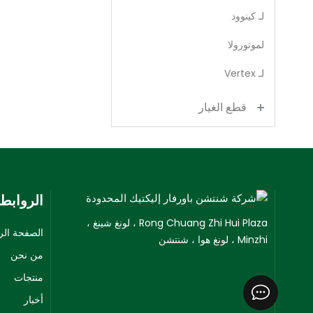
لـ كينوود
لموتورولا
لـ Vertex
قطع الغيار
الروابط
Rong Chuang Zhi Hui Plaza ، لونغ شينغ ،
الصفحة الر
Minzhi ، لونغ هوا ، شنتشن
من نحن
منتجات
أخبار