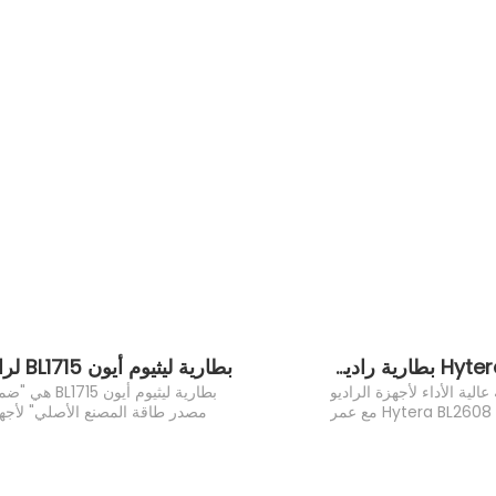
Hytera BL2608 بطارية راديو ثنائية الاتجاه
عالية الأداء لأجهزة الراديو
بطارية ليثيوم أيون BL1715 
ثنائية الاتجاه Hytera BL2608 مع عمر
مصدر طاقة المصنع الأصلي" لأجه
افتراضي ممتد
ت