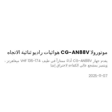
موتورولا CG-AN88V هوائيات راديو ثنائية الاتجاه
يقدم جهاز CG-AN88V أداءً ممتازاً في طيف VHF 136-174 ميغاهرتز ،
ويتميز بمشجع عالي الكفاءة لاختراق إشا
2025-11-07