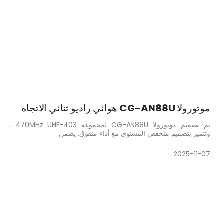
موتورولا CG-AN88U هوائي راديو ثنائي الاتجاه
تم تصميم موتورولا CG-AN88U لمجموعة 403-470MHz UHF ،
وتتميز بتصميم منخفض المستوى مع أداء متفوق. يضمن
2025-11-07